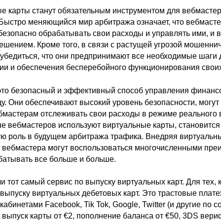
ые карты станут обязательным инструментом для вебмасте
Быстро меняющийся мир арбитража означает, что вебмаст
безопасно обрабатывать свои расходы и управлять ими, и 
шением. Кроме того, в связи с растущей угрозой мошеннич
убедиться, что они предпринимают все необходимые шаги 
и и обеспечения бесперебойного функционирования своих
то безопасный и эффективный способ управления финан
ду. Они обеспечивают высокий уровень безопасности, могут
ебмастерам отслеживать свои расходы в режиме реального 
е вебмастеров используют виртуальные карты, становится я
ую роль в будущем арбитража трафика. Внедряя виртуальны
 вебмастера могут воспользоваться многочисленными пре
абатывать все больше и больше.
 тот самый сервис по выпуску виртуальных карт. Для тех, к
 выпуску виртуальных дебетовых карт. Это трастовые плате
абинетами Facebook, Tik Tok, Google, Twitter (и другие по с
, выпуск карты от €2, пополнение баланса от €50, 3DS вер