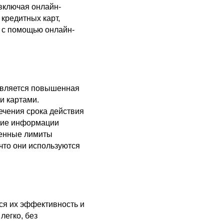
включая онлайн-
кредитных карт,
я с помощью онлайн-
является повышенная
и картами.
ечения срока действия
ание информации
ленные лимиты
что они используются
ся их эффективность и
легко, без