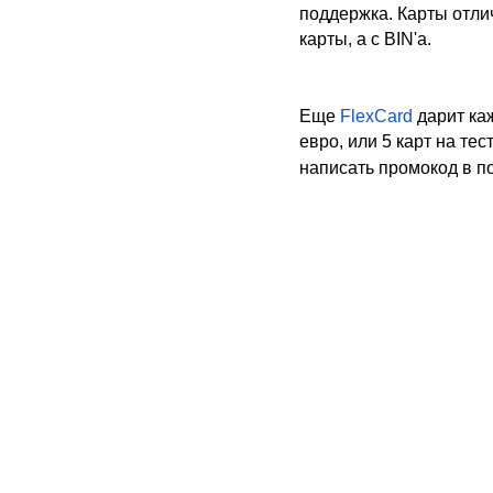
поддержка. Карты отлич
карты, а с BIN'а.
Еще
FlexCard
дарит ка
евро, или 5 карт на те
написать промокод в п