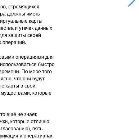
ров, стремящихся
ера должны иметь
виртуальные карты
ества и утечек данных
для защиты своей
 операций.
совыми операциями для
 использоваться быстро
времени. По мере того
сно, что они будут
е карты в свои
имуществами, которые
то ещё не знает,
жки, которые отлично
огласованию), пять
ификация и оперативная