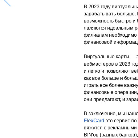
В 2023 году виртуальн
зарабатывать больше. 
возможность быстро и 
являются идеальным ре
филиалам необходимо 
финансовой информаци
Виртуальные карты
э
—
вебмастеров в 2023 го
и легко и позволяют в
как все больше и больш
играть все более важн
финансовые операции,
они предлагают, и зар
В заключение, мы нашли
FlexCard
это сервис по
вяжутся с рекламными к
BIN'ов (разных банков)